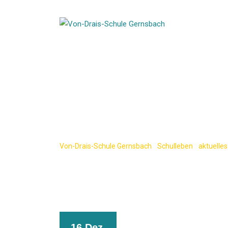
Skip
to
content
Adventliche K
Hahnbach“
Von-Drais-Schule Gernsbach
-
Schulleben
-
aktuelles
16 Dez.