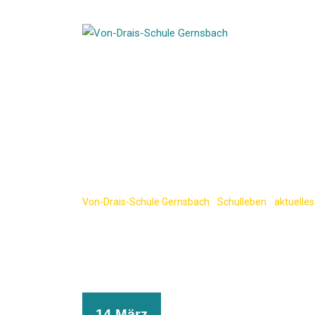
Skip
to
content
Erinnern für d
mit Pfarrer Ric
Von-Drais-Schule Gernsbach
-
Schulleben
-
aktuelles
14 März