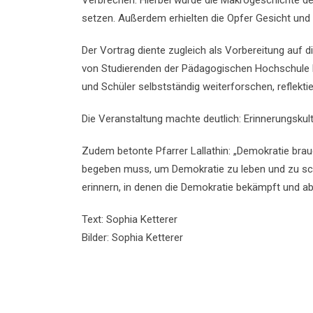
Verbrechen. Hierbei wurde die Makrogeschichte de
setzen. Außerdem erhielten die Opfer Gesicht un
Der Vortrag diente zugleich als Vorbereitung auf
von Studierenden der Pädagogischen Hochschule K
und Schüler selbstständig weiterforschen, reflekti
Die Veranstaltung machte deutlich: Erinnerungskultu
Zudem betonte Pfarrer Lallathin: „Demokratie bra
begeben muss, um Demokratie zu leben und zu sch
erinnern, in denen die Demokratie bekämpft und a
Text: Sophia Ketterer
Bilder: Sophia Ketterer