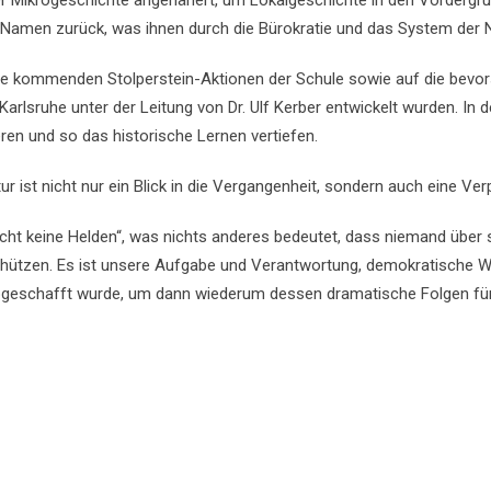
r Mikrogeschichte angenähert, um Lokalgeschichte in den Vordergrund
d Namen zurück, was ihnen durch die Bürokratie und das System der
 die kommenden Stolperstein-Aktionen der Schule sowie auf die bevor
arlsruhe unter der Leitung von Dr. Ulf Kerber entwickelt wurden. 
eren und so das historische Lernen vertiefen.
r ist nicht nur ein Blick in die Vergangenheit, sondern auch eine Verp
ucht keine Helden“, was nichts anderes bedeutet, dass niemand über 
ützen. Es ist unsere Aufgabe und Verantwortung, demokratische Wer
bgeschafft wurde, um dann wiederum dessen dramatische Folgen für d