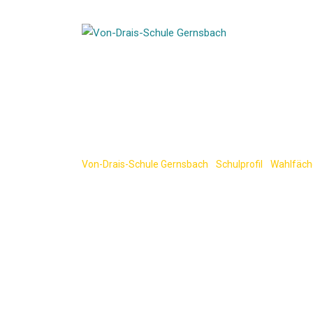
Skip
to
content
Wahlfach AES
Von-Drais-Schule Gernsbach
-
Schulprofil
-
Wahlfäch