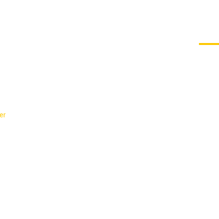
AKTUELLES
SCHULGEMEINSCHAFT
SCHU
er
-
Wahlfach AES