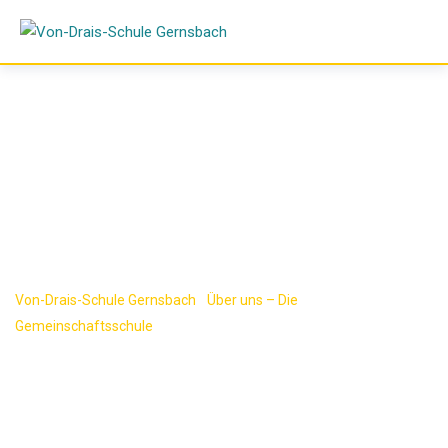
Skip
to
content
Förderverein
Von-Drais-Schule Gernsbach
-
Über uns – Die
Gemeinschaftsschule
-
Förderverein