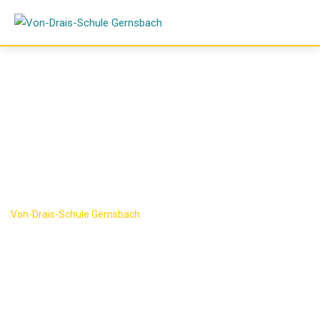
Skip
to
content
Abschlüsse
Von-Drais-Schule Gernsbach
-
Abschlüsse