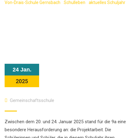
Von-Drais-Schule Gernsbach
-
Schulleben
-
aktuelles Schuljahr
-
Projektarbeit der 9a: Ein Blick hinter die Kulissen von Casimir Kast
24 Jan.
2025
Gemeinschaftsschule
Zwischen dem 20. und 24. Januar 2025 stand für die 9a eine
besondere Herausforderung an: die Projektarbeit. Die
Schülerinnen und Schüler, die in diesem Schuljahr ihren