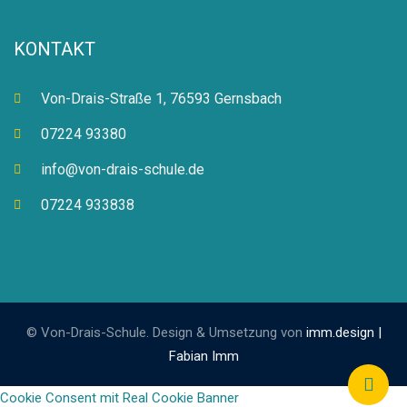
KONTAKT
Von-Drais-Straße 1, 76593 Gernsbach
07224 93380
info@von-drais-schule.de
07224 933838
© Von-Drais-Schule. Design & Umsetzung von
imm.design |
Fabian Imm
Cookie Consent mit Real Cookie Banner