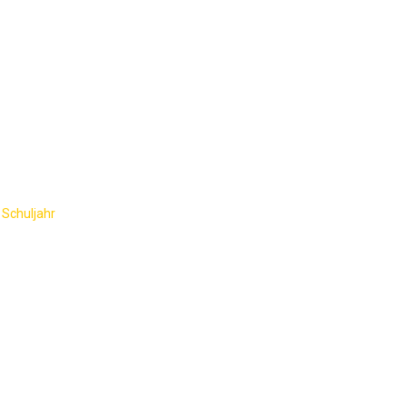
AKTUELLES
SCHULGEMEINSCHAFT
SCHU
se 5b
 Schuljahr
-
Trickfilme Klasse 5b