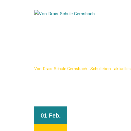
Skip
to
content
Trickfilme Klas
Von-Drais-Schule Gernsbach
-
Schulleben
-
aktuelles
01 Feb.