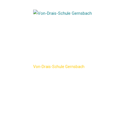
Skip
to
content
Wahlfach Tech
Von-Drais-Schule Gernsbach
-
Wahlfach Technik