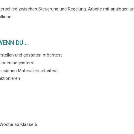
erschied zwischen Steuerung und Regelung. Arbeite mit analogen und
lliope.
 WENN DU …
rstellen und gestalten möchtest
tionen begeisterst
iedenen Materialien arbeitest
nktionieren
 Woche ab Klasse 6