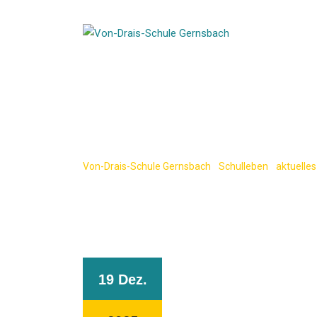
Skip
to
content
Weihnachtsgrü
Von-Drais-Schule Gernsbach
-
Schulleben
-
aktuelles
19 Dez.