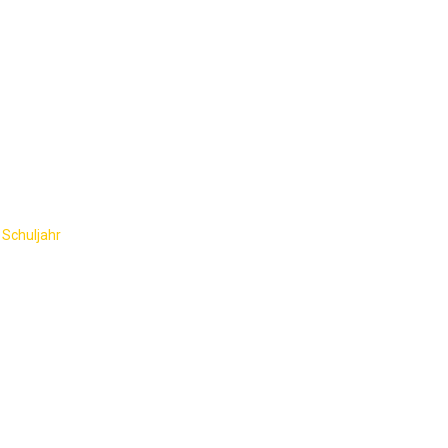
AKTUELLES
SCHULGEMEINSCHAFT
SCHU
ße 2025
 Schuljahr
-
Weihnachtsgrüße 2025