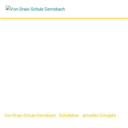
Skip
to
content
Wie macht man
eigentlich eine
Steuererklärung?
Von-Drais-Schule Gernsbach
-
Schulleben
-
aktuelles Schuljahr
-
Wie macht man eigentlich eine Steuererklärung?