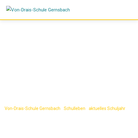
Skip
to
content
Wissenschaft und
Weihnachten
Von-Drais-Schule Gernsbach
-
Schulleben
-
aktuelles Schuljahr
-
Wissenschaft und Weihnachten