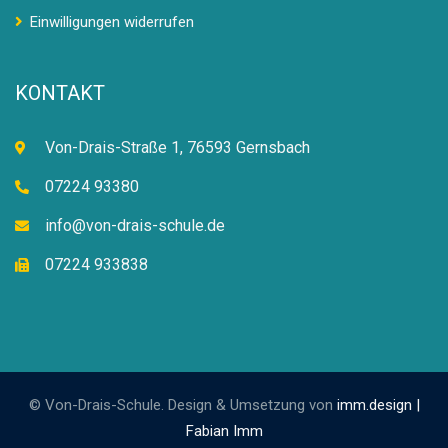
Einwilligungen widerrufen
KONTAKT
Von-Drais-Straße 1, 76593 Gernsbach
07224 93380
info@von-drais-schule.de
07224 933838
© Von-Drais-Schule. Design & Umsetzung von
imm.design |
Fabian Imm