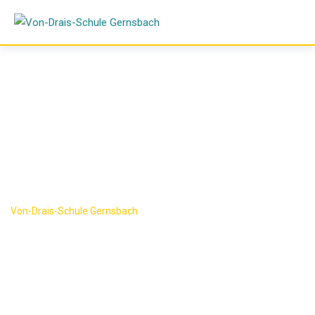
Skip
to
content
Item 6
Von-Drais-Schule Gernsbach
-
Item 6