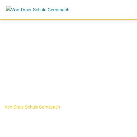
Skip
to
content
Termine
Von-Drais-Schule Gernsbach
-
Termine