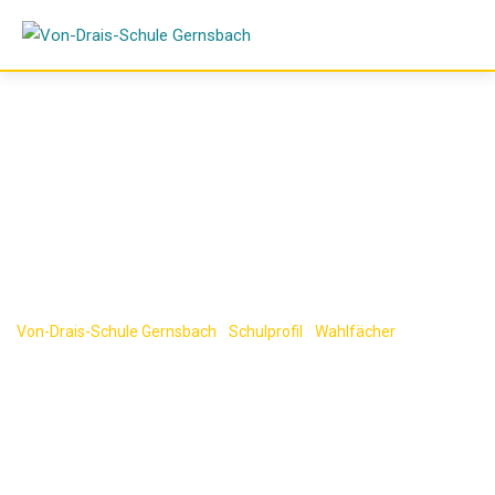
Skip
to
content
Wahlfach AES
Von-Drais-Schule Gernsbach
-
Schulprofil
-
Wahlfächer
-
Wahlfach
AES