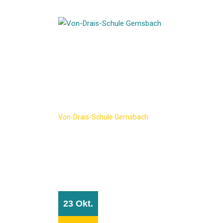
Skip
to
content
Gallery Catego
Von-Drais-Schule Gernsbach
-
Library
23 Okt.