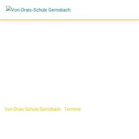
Skip
to
content
Abschlussprüfung
en Deutsch
Von-Drais-Schule Gernsbach
-
Termine
-
Abschlussprüfungen
Deutsch