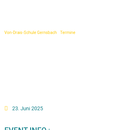
Realschulabschlus
s)
Von-Drais-Schule Gernsbach
-
Termine
-
Nachtermin Schriftliche
Prüfung Deutsch (Hauptschul- und Realschulabschluss)
23. Juni 2025