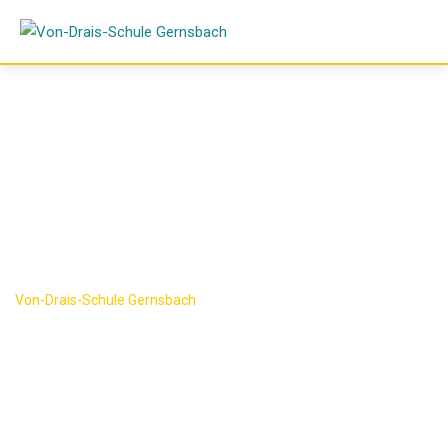
Skip
to
content
Schulleben
Von-Drais-Schule Gernsbach
-
Schulleben