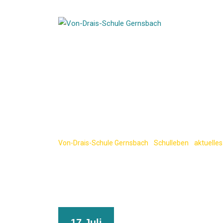
Skip
to
content
Ausbildungsmes
Eindrücke
Von-Drais-Schule Gernsbach
-
Schulleben
-
aktuelles
17 Juli