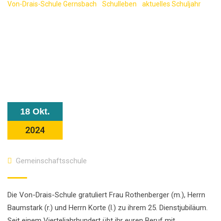
Von-Drais-Schule Gernsbach
-
Schulleben
-
aktuelles Schuljahr
-
Die Von-Drais-Schule gratuliert zum Dienstjubiläum
18 Okt.
2024
Gemeinschaftsschule
Die Von-Drais-Schule gratuliert Frau Rothenberger (m.), Herrn
Baumstark (r.) und Herrn Korte (l.) zu ihrem 25. Dienstjubiläum.
Seit einem Vierteljahrhundert übt ihr euren Beruf mit