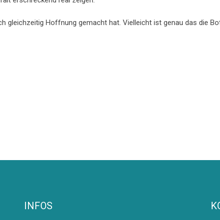
falt erschreckend real zeigen.
h gleichzeitig Hoffnung gemacht hat. Vielleicht ist genau das die Bo
INFOS
K