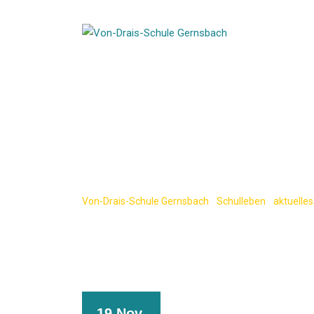
Skip
to
content
Ein Blick in di
Schule im Kino
Von-Drais-Schule Gernsbach
-
Schulleben
-
aktuelles
19 Nov.