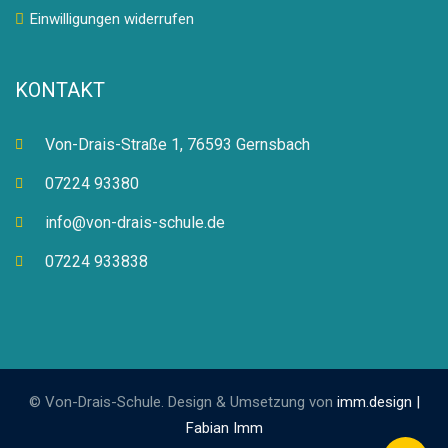
Einwilligungen widerrufen
KONTAKT
Von-Drais-Straße 1, 76593 Gernsbach
07224 93380
info@von-drais-schule.de
07224 933838
© Von-Drais-Schule. Design & Umsetzung von
imm.design |
Fabian Imm