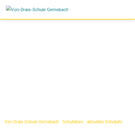
Skip
to
content
Einschulung
unserer neuen
Fünftklässler
Von-Drais-Schule Gernsbach
-
Schulleben
-
aktuelles Schuljahr
-
Einschulung unserer neuen Fünftklässler