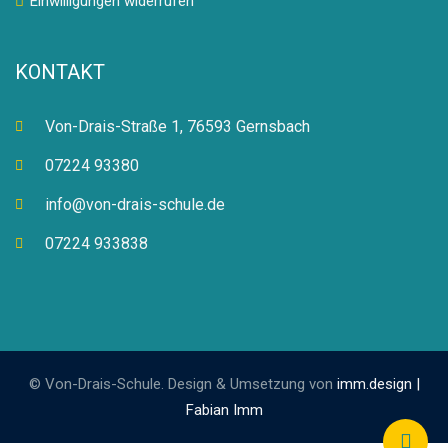
Einwilligungen widerrufen
KONTAKT
Von-Drais-Straße 1, 76593 Gernsbach
07224 93380
info@von-drais-schule.de
07224 933838
© Von-Drais-Schule. Design & Umsetzung von
imm.design |
Fabian Imm