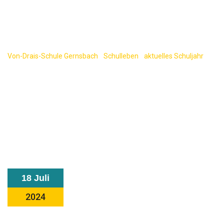
Stadtbibliothek
Gaggenau
Von-Drais-Schule Gernsbach
-
Schulleben
-
aktuelles Schuljahr
-
Eintauchen in die Welt der Bücher – Ausflug der 5. Klassen in die
Stadtbibliothek Gaggenau
18 Juli
2024