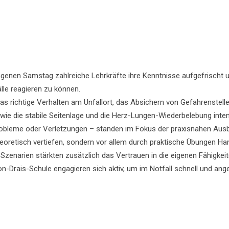
nen Samstag zahlreiche Lehrkräfte ihre Kenntnisse aufgefrischt und
lle reagieren zu können.
as richtige Verhalten am Unfallort, das Absichern von Gefahrenstel
e die stabile Seitenlage und die Herz-Lungen-Wiederbelebung inten
probleme oder Verletzungen – standen im Fokus der praxisnahen Ausb
heoretisch vertiefen, sondern vor allem durch praktische Übungen H
 Szenarien stärkten zusätzlich das Vertrauen in die eigenen Fähigkeit
r Von-Drais-Schule engagieren sich aktiv, um im Notfall schnell und