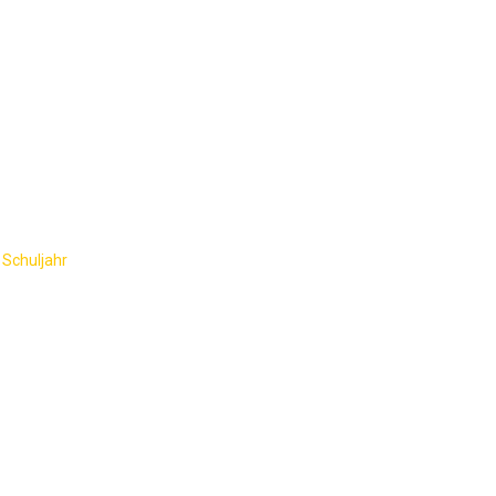
AKTUELLES
SCHULGEMEINSCHAFT
SCHU
s für Lehrkräfte
 Schuljahr
-
Erste-Hilfe-Kurs für Lehrkräfte