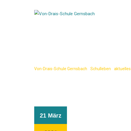
Skip
to
content
Erste-Hilfe-Kur
Von-Drais-Schule Gernsbach
-
Schulleben
-
aktuelles
21 März