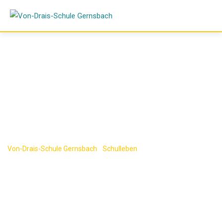
Skip
to
content
Testseite Schulung
Von-Drais-Schule Gernsbach
-
Schulleben
-
Testseite Schulung