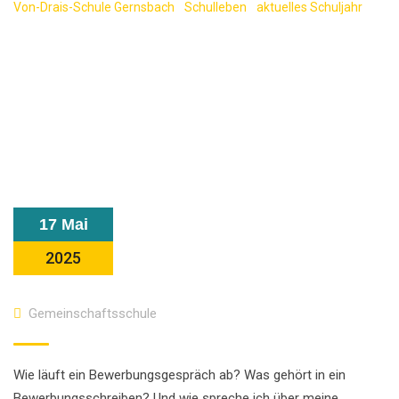
Von-Drais-Schule Gernsbach
-
Schulleben
-
aktuelles Schuljahr
-
Gut vorbereitet ins Berufsleben – Bewerbungstraining mit der
EnBW
17 Mai
2025
Gemeinschaftsschule
Wie läuft ein Bewerbungsgespräch ab? Was gehört in ein
Bewerbungsschreiben? Und wie spreche ich über meine