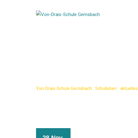
Skip
to
content
Herbstlicher L
Schule
Von-Drais-Schule Gernsbach
-
Schulleben
-
aktuelles
28 Nov.