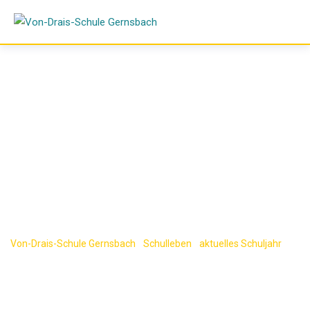
Skip
to
content
Trickfilme Klasse
5b
Von-Drais-Schule Gernsbach
-
Schulleben
-
aktuelles Schuljahr
-
Trickfilme Klasse 5b