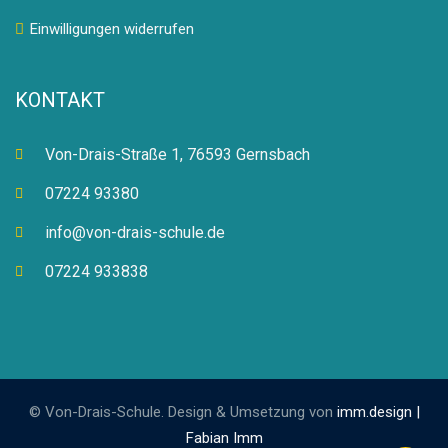
Einwilligungen widerrufen
KONTAKT
Von-Drais-Straße 1, 76593 Gernsbach
07224 93380
info@von-drais-schule.de
07224 933838
© Von-Drais-Schule. Design & Umsetzung von
imm.design |
Fabian Imm