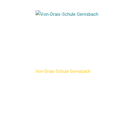
Skip
to
content
ENTWICKLUNG
Von-Drais-Schule Gernsbach
-
ENTWICKLUNG