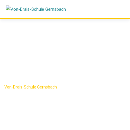
Skip
to
content
Impressum
Von-Drais-Schule Gernsbach
-
Impressum