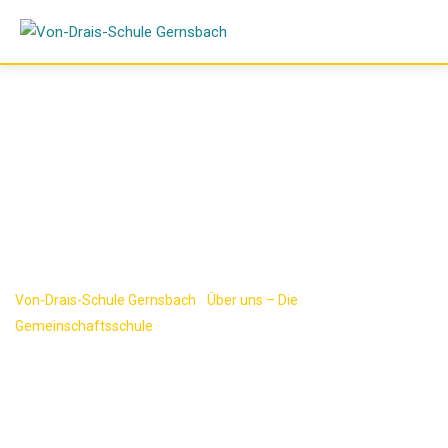
Skip
to
content
Schulsozialarbeit
Von-Drais-Schule Gernsbach
-
Über uns – Die
Gemeinschaftsschule
-
Schulsozialarbeit