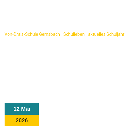
Artenschutz
hautnah
Von-Drais-Schule Gernsbach
-
Schulleben
-
aktuelles Schuljahr
-
Ein besonderer Vormittag an der Murg: Die Klasse 5a erlebt
Artenschutz hautnah
12 Mai
2026