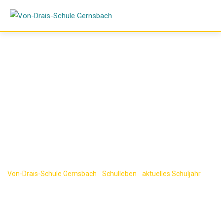
Skip
to
content
Einschulung der
Fünftklässler
Von-Drais-Schule Gernsbach
-
Schulleben
-
aktuelles Schuljahr
-
Einschulung der Fünftklässler