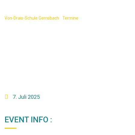
s)
Von-Drais-Schule Gernsbach
-
Termine
-
Mündliche Prüfungen
(Hauptschul- und Realschulabschluss)
7. Juli 2025
EVENT INFO :