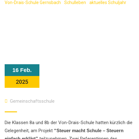
Von-Drais-Schule Gernsbach
-
Schulleben
-
aktuelles Schuljahr
-
Projekt “Steuer macht Schule” – Einblick in die Welt der Steuern
16 Feb.
2025
Gemeinschaftsschule
Die Klassen 8a und 8b der Von-Drais-Schule hatten kürzlich die
Gelegenheit, am Projekt
“Steuer macht Schule – Steuern
einfach erklärt”
teilzunehmen. Zwei Referentinnen des