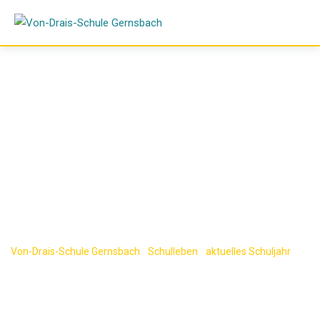
Skip
to
content
Bibliotheksbesuch
der Lerngruppe 6a
Von-Drais-Schule Gernsbach
-
Schulleben
-
aktuelles Schuljahr
-
Bibliotheksbesuch der Lerngruppe 6a